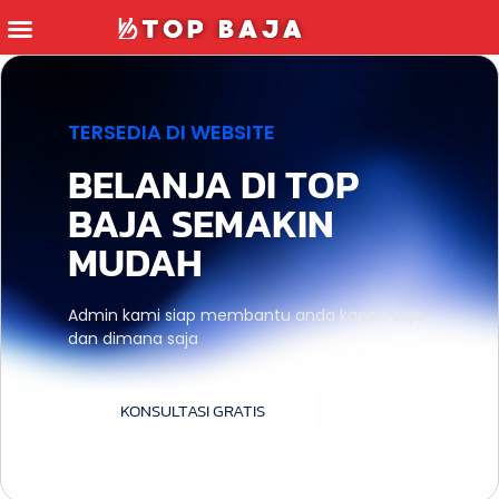
TECHNICS & TOOLS
TERSEDIA DI WEBSITE
BELANJA DI TOP
BAJA SEMAKIN
MUDAH
Admin kami siap membantu anda kapan saja
dan dimana saja
KONSULTASI GRATIS