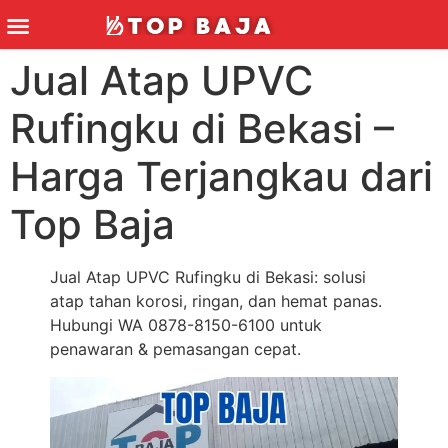
TECHNICS & TOOLS
Jual Atap UPVC
Rufingku di Bekasi –
Harga Terjangkau dari
Top Baja
Jual Atap UPVC Rufingku di Bekasi: solusi
atap tahan korosi, ringan, dan hemat panas.
Hubungi WA 0878-8150-6100 untuk
penawaran & pemasangan cepat.