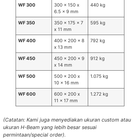
WF 300
300 x 150 x
440 kg
6.5 x 9 mm
WF 350
350 x 175 x 7
595 kg
x 11 mm
WF 400
400 x 200 x 8
792 kg
x 13 mm
WF 450
450 x 200 x 9
912 kg
x 14 mm
WF 500
500 x 200 x
1.075 kg
10 x 16 mm
WF 600
600 x 200 x
1.272 kg
11 x 17 mm
(Catatan: Kami juga menyediakan ukuran custom atau
ukuran H-Beam yang lebih besar sesuai
permintaan/special order).