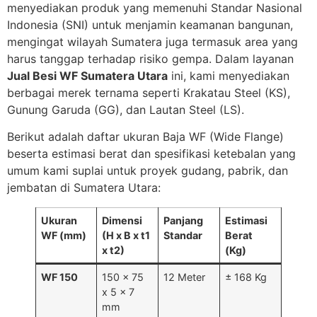
menyediakan produk yang memenuhi Standar Nasional
Indonesia (SNI) untuk menjamin keamanan bangunan,
mengingat wilayah Sumatera juga termasuk area yang
harus tanggap terhadap risiko gempa. Dalam layanan
Jual Besi WF Sumatera Utara
ini, kami menyediakan
berbagai merek ternama seperti Krakatau Steel (KS),
Gunung Garuda (GG), dan Lautan Steel (LS).
Berikut adalah daftar ukuran Baja WF (Wide Flange)
beserta estimasi berat dan spesifikasi ketebalan yang
umum kami suplai untuk proyek gudang, pabrik, dan
jembatan di Sumatera Utara:
Ukuran
Dimensi
Panjang
Estimasi
WF (mm)
(H x B x t1
Standar
Berat
x t2)
(Kg)
WF 150
150 x 75
12 Meter
± 168 Kg
x 5 x 7
mm