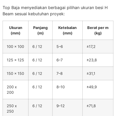
Top Baja menyediakan berbagai pilihan ukuran besi H
Beam sesuai kebutuhan proyek:
Ukuran
Panjang
Ketebalan
Berat per m
(mm)
(m)
(mm)
(kg)
100 x 100
6 / 12
5–6
±17,2
125 x 125
6 / 12
6–7
±23,8
150 x 150
6 / 12
7–8
±31,1
200 x
6 / 12
8–10
±49,9
200
250 x
6 / 12
9–12
±71,8
250