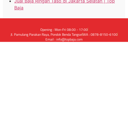
Jual Baja Ringan Taso di Jakarta Selatan | Top
Baja
Opening : Mon-Fri 08:00 - 17:00
Jl. Pamulang Parakan Raya, Pondok Benda Tangsel
WA : 0878-8150-6100
Email : info@topbaja.com