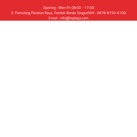
Opening : Mon-Fri 08:00 - 17:00
Jl. Pamulang Parakan Raya, Pondok Benda Tangsel
WA : 0878-8150-6100
Email : info@topbaja.com