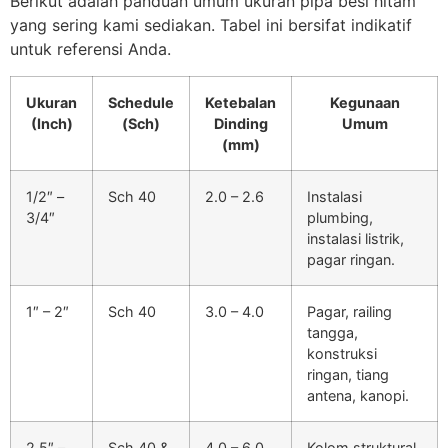
Berikut adalah panduan umum ukuran pipa besi hitam
yang sering kami sediakan. Tabel ini bersifat indikatif
untuk referensi Anda.
Ukuran
Schedule
Ketebalan
Kegunaan
(Inch)
(Sch)
Dinding
Umum
(mm)
1/2″ –
Sch 40
2.0 – 2.6
Instalasi
3/4″
plumbing,
instalasi listrik,
pagar ringan.
1″ – 2″
Sch 40
3.0 – 4.0
Pagar, railing
tangga,
konstruksi
ringan, tiang
antena, kanopi.
2.5″ –
Sch 40 &
4.0 – 6.0
Kolom struktural,