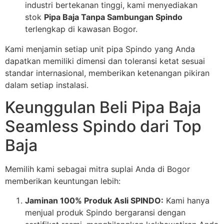
industri bertekanan tinggi, kami menyediakan
stok
Pipa Baja Tanpa Sambungan Spindo
terlengkap di kawasan Bogor.
Kami menjamin setiap unit pipa Spindo yang Anda
dapatkan memiliki dimensi dan toleransi ketat sesuai
standar internasional, memberikan ketenangan pikiran
dalam setiap instalasi.
Keunggulan Beli Pipa Baja
Seamless Spindo dari Top
Baja
Memilih kami sebagai mitra suplai Anda di Bogor
memberikan keuntungan lebih:
Jaminan 100% Produk Asli SPINDO:
Kami hanya
menjual produk Spindo bergaransi dengan