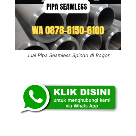
Jual Pipa Seamless Spindo di Bogor