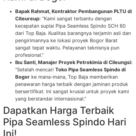
Bapak Rahmat, Kontraktor Pembangunan PLTU di
Citeureup:
“Kami sangat terbantu dengan
kecepatan suplai Pipa Seamless Spindo SCH 80
dari Top Baja. Kualitas barangnya terjamin asli dan
pengirimannya ke lokasi proyek Bogor Barat
sangat tepat waktu. Pelayanan teknisnya pun
profesional.”
Ibu Santi, Manajer Proyek Petrokimia di Cileungsi:
“Setelah mencari
Toko Pipa Seamless Spindo di
Bogor
ke mana-mana, Top Baja memberikan
penawaran harga terbaik dengan jaminan produk
bersertifikat. Ini sangat krusial untuk proyek kami
yang berstandar internasional.”
Dapatkan Harga Terbaik
Pipa Seamless Spindo Hari
Ini!