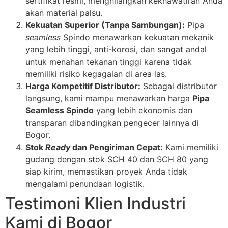
sertifikat resmi, menghilangkan kekhawatiran Anda
akan material palsu.
Kekuatan Superior (Tanpa Sambungan):
Pipa
seamless
Spindo menawarkan kekuatan mekanik
yang lebih tinggi, anti-korosi, dan sangat andal
untuk menahan tekanan tinggi karena tidak
memiliki risiko kegagalan di area las.
Harga Kompetitif Distributor:
Sebagai distributor
langsung, kami mampu menawarkan harga
Pipa
Seamless Spindo
yang lebih ekonomis dan
transparan dibandingkan pengecer lainnya di
Bogor.
Stok
Ready
dan Pengiriman Cepat:
Kami memiliki
gudang dengan stok SCH 40 dan SCH 80 yang
siap kirim, memastikan proyek Anda tidak
mengalami penundaan logistik.
Testimoni Klien Industri
Kami di Bogor