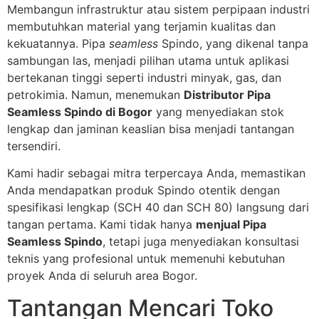
Membangun infrastruktur atau sistem perpipaan industri
membutuhkan material yang terjamin kualitas dan
kekuatannya. Pipa
seamless
Spindo, yang dikenal tanpa
sambungan las, menjadi pilihan utama untuk aplikasi
bertekanan tinggi seperti industri minyak, gas, dan
petrokimia. Namun, menemukan
Distributor Pipa
Seamless Spindo di Bogor
yang menyediakan stok
lengkap dan jaminan keaslian bisa menjadi tantangan
tersendiri.
Kami hadir sebagai mitra terpercaya Anda, memastikan
Anda mendapatkan produk Spindo otentik dengan
spesifikasi lengkap (SCH 40 dan SCH 80) langsung dari
tangan pertama. Kami tidak hanya
menjual Pipa
Seamless Spindo
, tetapi juga menyediakan konsultasi
teknis yang profesional untuk memenuhi kebutuhan
proyek Anda di seluruh area Bogor.
Tantangan Mencari Toko