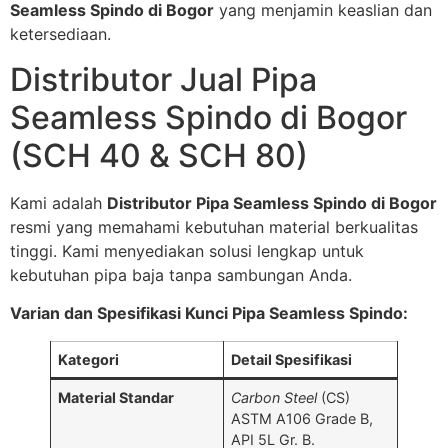
Seamless Spindo di Bogor
yang menjamin keaslian dan
ketersediaan.
Distributor Jual Pipa
Seamless Spindo di Bogor
(SCH 40 & SCH 80)
Kami adalah
Distributor Pipa Seamless Spindo di Bogor
resmi yang memahami kebutuhan material berkualitas
tinggi. Kami menyediakan solusi lengkap untuk
kebutuhan pipa baja tanpa sambungan Anda.
Varian dan Spesifikasi Kunci Pipa Seamless Spindo:
Kategori
Detail Spesifikasi
Material Standar
Carbon Steel
(CS)
ASTM A106 Grade B,
API 5L Gr. B.