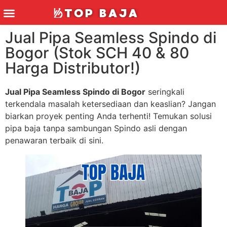
Jual Pipa Seamless Spindo di
Bogor (Stok SCH 40 & 80
Harga Distributor!)
Jual Pipa Seamless Spindo di Bogor
seringkali
terkendala masalah ketersediaan dan keaslian? Jangan
biarkan proyek penting Anda terhenti! Temukan solusi
pipa baja tanpa sambungan Spindo asli dengan
penawaran terbaik di sini.