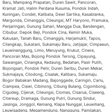
Baru, Mampang Prapatan, Duren Sawit, Pancoran,
Kramat Jati, Halim Perdana Kusuma, Pondok Indah,
Kuningan, Condet, Kalibata, Dewi Sartika, Kasablanka,
Margonda, Cimanggis, Cileungsi, MT Haryono, Pramuka,
Penjaringan, Gunung Sahari, Mangga Dua, Bandengan,
Cibubur. Depok Beji, Pondok Cina, Kemiri Muka,
Kukusan, Tanah Baru, Cimanggis, Harjamukti, Tapos,
Cilangkap, Sukatani, Sukamaju Baru, Jatijajar, Cimpaeun,
Leuwinanggung, Limo, Meruyung, Krukut, Cinere,
Pancoran Mas, Bojong Pondok Terong, Cipayung,
Sawangan, Cinangka, Kedaung, Bedahan, Pasir Putih,
Bojongsari, Pondok Petir, Duren Seribu, Duren Mekar,
Sukmajaya, Cilodong, Cisalak, Kalibaru, Sukamaju.
Bogor Babakan Madang, Bajonggede, Caringin, Cariu,
Ciampea, Ciawi, Cibinong, Cibung Bulang, Cigombong,
Cigudeg, Cijeruk, Cileungsi, Ciomas, Cisarua, Ciseeng,
Citereup, Dramaga, Gunung Putri, Gunung Sindur,
Jasinga, Jonggol, Kemang, Klapa Nunggal, Leuwiliang,
Leuwisadeng, Megamendung, Nanggung, Pamijakan,