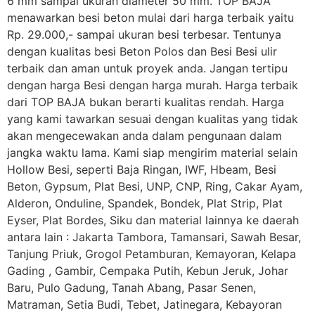
6 mm sampai ukuran diameter 50 mm. TOP BAJA
menawarkan besi beton mulai dari harga terbaik yaitu
Rp. 29.000,- sampai ukuran besi terbesar. Tentunya
dengan kualitas besi Beton Polos dan Besi Besi ulir
terbaik dan aman untuk proyek anda. Jangan tertipu
dengan harga Besi dengan harga murah. Harga terbaik
dari TOP BAJA bukan berarti kualitas rendah. Harga
yang kami tawarkan sesuai dengan kualitas yang tidak
akan mengecewakan anda dalam pengunaan dalam
jangka waktu lama. Kami siap mengirim material selain
Hollow Besi, seperti Baja Ringan, IWF, Hbeam, Besi
Beton, Gypsum, Plat Besi, UNP, CNP, Ring, Cakar Ayam,
Alderon, Onduline, Spandek, Bondek, Plat Strip, Plat
Eyser, Plat Bordes, Siku dan material lainnya ke daerah
antara lain : Jakarta Tambora, Tamansari, Sawah Besar,
Tanjung Priuk, Grogol Petamburan, Kemayoran, Kelapa
Gading , Gambir, Cempaka Putih, Kebun Jeruk, Johar
Baru, Pulo Gadung, Tanah Abang, Pasar Senen,
Matraman, Setia Budi, Tebet, Jatinegara, Kebayoran