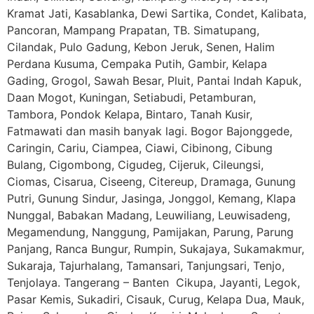
Kramat Jati, Kasablanka, Dewi Sartika, Condet, Kalibata,
Pancoran, Mampang Prapatan, TB. Simatupang,
Cilandak, Pulo Gadung, Kebon Jeruk, Senen, Halim
Perdana Kusuma, Cempaka Putih, Gambir, Kelapa
Gading, Grogol, Sawah Besar, Pluit, Pantai Indah Kapuk,
Daan Mogot, Kuningan, Setiabudi, Petamburan,
Tambora, Pondok Kelapa, Bintaro, Tanah Kusir,
Fatmawati dan masih banyak lagi. Bogor Bajonggede,
Caringin, Cariu, Ciampea, Ciawi, Cibinong, Cibung
Bulang, Cigombong, Cigudeg, Cijeruk, Cileungsi,
Ciomas, Cisarua, Ciseeng, Citereup, Dramaga, Gunung
Putri, Gunung Sindur, Jasinga, Jonggol, Kemang, Klapa
Nunggal, Babakan Madang, Leuwiliang, Leuwisadeng,
Megamendung, Nanggung, Pamijakan, Parung, Parung
Panjang, Ranca Bungur, Rumpin, Sukajaya, Sukamakmur,
Sukaraja, Tajurhalang, Tamansari, Tanjungsari, Tenjo,
Tenjolaya. Tangerang – Banten Cikupa, Jayanti, Legok,
Pasar Kemis, Sukadiri, Cisauk, Curug, Kelapa Dua, Mauk,