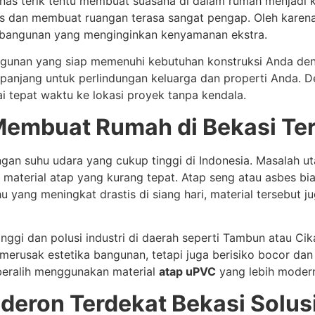
anas terik tentu membuat suasana di dalam rumah menjadi
as dan membuat ruangan terasa sangat pengap. Oleh karena
k bangunan yang menginginkan kenyamanan ekstra.
angunan yang siap memenuhi kebutuhan konstruksi Anda d
a panjang untuk perlindungan keluarga dan properti Anda. 
 tepat waktu ke lokasi proyek tanpa kendala.
Membuat Rumah di Bekasi Te
ngan suhu udara yang cukup tinggi di Indonesia. Masalah u
an material atap yang kurang tepat. Atap seng atau asbes 
u yang meningkat drastis di siang hari, material tersebut 
tinggi dan polusi industri di daerah seperti Tambun atau 
 merusak estetika bangunan, tetapi juga berisiko bocor da
beralih menggunakan material
atap uPVC
yang lebih modern
lderon Terdekat Bekasi Solus