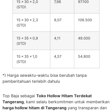
15 × 30 × 2,0
7,98
97.100
(STD)
15 × 30 × 2,3
9,07
106.500
(STD)
15 × 35 × 0,9
4,11
49.000
(STD)
15 × 35 × 1,0
4,57
54.800
(STD)
*) Harga sewaktu-waktu bisa berubah tanpa
pemberitahuan terlebih dahulu
Top Baja sebagai
Toko Hollow Hitam Terdekat
Tangerang
, kami selalu berkomitmen untuk memberikan
harga hollow hitam di Tangerang
yang transparan dan